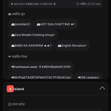
❁ 𝐵𝐸𝑆𝑇𝐼𝐸𝑆 𝑭𝑹𝑰𝑬𝑵𝑫𝑺 𝐹𝑂𝑅𝐸𝑉𝐸𝑅 🦋
12 अप्रैल, 01:02 am
👥 संबंधित ग्रुप
👥
👥
bismillah2
0
HOT Girls CHATTING 💋
0
👥
Desi Bhabhi Chatting Group
0
👥
👥
BABA KA AASHRAM 🔥🔥
0
English Elevators
0
📢 संबंधित चैनल
📢
любимый некит. 💊#ЖЕНЯШАКИСУЛЯ
0
📢
📢
ФУРШЕТ/КЕЙТЕРИНГ/ГАСТРОБОКСЫ
0
GB Updates
0
📢
📢
Г. А. Гришко 📖
0
☀️🌊°Ⲇⲟⲙυⲕ Ⲥⲟⲩⲗⲁ & Ⲥⲉⲕⲣⲉⲧ°🌊🫀
0
island
3
📨 ताज़ा संदेश