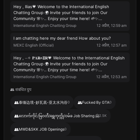
Hey , Ilias💗 Welcome to the International English
Chatting Group 🌍 Invite your friends to join Our
Community 🌸✨.. Enjoy your time here! 🌱✨...
International English Chatting Group
12 अप्रैल, 12:59 am
I am chatting here my dear frend How about you?
MEXC English (Official)
12 अप्रैल, 12:57 am
Hey , ⏤‌✧ 𝐏𝚲𝐑𐎉𝚵𝐑💗 Welcome to the International English
Chatting Group 🌍 Invite your friends to join Our
Community 🌸✨.. Enjoy your time here! 🌱✨...
International English Chatting Group
12 अप्रैल, 12:53 am
👥 संबंधित ग्रुप
👥
👥
泰缅边境-妙瓦底-亚太水沟谷
0
Fucked By GTA
0
👥
လောက်ကိုင်/မြဝတီ/ရွှေကုက္ကို/ဝမ်ခ Job Sharing 🤗
2.5K
👥
MWD&SKK JOB Openings
0