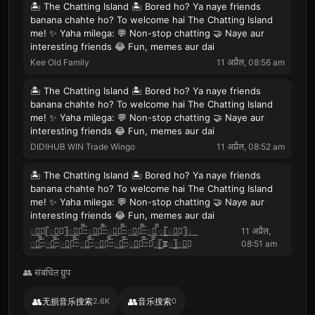
🏝 The Chatting Island 🏝 Bored ho? Ya naye friends
banana chahte ho? To welcome hai The Chatting Island
me! ✨ Yaha milega: 💬 Non-stop chatting 🤝 Naye aur
interesting friends 😂 Fun, memes aur dai
Kee Old Family
11 अप्रैल, 08:56 am
🏝 The Chatting Island 🏝 Bored ho? Ya naye friends
banana chahte ho? To welcome hai The Chatting Island
me! ✨ Yaha milega: 💬 Non-stop chatting 🤝 Naye aur
interesting friends 😂 Fun, memes aur dai
DIDIHUB WIN Trade Wingo
11 अप्रैल, 08:52 am
🏝 The Chatting Island 🏝 Bored ho? Ya naye friends
banana chahte ho? To welcome hai The Chatting Island
me! ✨ Yaha milega: 💬 Non-stop chatting 🤝 Naye aur
interesting friends 😂 Fun, memes aur dai
꯭⟣꯭𓊈꯭𝚵꯭𓊉꯭꯭𝐉꯭̅᪲𓏫꯭𝐀꯭̅᪲𓏫꯭𝐕꯭̅᪲𓏫꯭𝐎꯭̅᪲𓏫꯭𝐇̅᪲ ꯭𓊈꯭⟐꯭𓊉꯭
11 अप्रैल,
꯭꯭𝐘̅᪲𓏫꯭𝐀̅᪲𓏫꯭𝐐꯭̅᪲𓏫꯭𝐈̅᪲𓏫꯭𝐍꯭̅᪲𓏫꯭𝐋̅᪲𓏫꯭𝐑꯭̅᪲𓏫𝐈꯭̅᪲𓊈𝚵꯭𓊉꯭⟢꯭
08:51 am
👥 संबंधित ग्रुप
👥
👥
无损音乐搜索
2.6K
音乐搜索
0