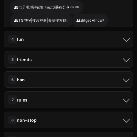
👥
电子书/听书/期刊杂志/课程分享
26.0K
👥
👥
TG电报|搜片神器|资源搜索群
0
Bitget Africa
0
📢 संबंधित चैनल
fun
4
📢
تطبيقات مهكرة حصرية obaida plus
0
📨 ताज़ा संदेश
friends
5
📢
📢
Чиновников никто не ждёт
0
Губернатор дьявола
0
have fun
😍 Girls Chat Group 5 🤩
12 अप्रैल, 01:02 am
📢
📢
Путешествия с Morgun.travel ✈️
0
FNAF 404
0
📨 ताज़ा संदेश
ban
6
Any hyderabad women or houseswife cuckold couple
Welcome to join Germany’s The Mandala Hotel hotel
looking interfaith or unsatisfied Fun
rating platform 🎉 The Mandala Hotel official platform link:
📨 ताज़ा संदेश
https://themandala.xn--80ad5a.org/#/reg?ref=vf1nxp ----
𝑭𝒍𝒊𝒓𝒕𝒚 𝑩𝒊𝒓𝒅𝒔 🪽𝑨𝒏𝒅 𝑩𝒖𝒔𝒚
12 अप्रैल, 12:57
rules
7
𝑩𝒆𝒆𝒔🐝
- The Mandala Hotel in Berlin, Ge
am
/ban
🌍 world Share & تبادل 🌎
11 अप्रैल, 09:02 am
ئۆتیزمەکان🖤!
11 अप्रैल, 05:01 am
📨 ताज़ा संदेश
Pose 😂 not it's fun
non-stop
8
Hindi Group | Random Gc Chat Vc
🏝 The Chatting Island 🏝 Bored ho? Ya naye friends
12 अप्रैल, 12:57 am
Kate Gaviola has been banned! Reason: CAS ban.
🎉Merhaba - AirdropTurkiye grubumuza hoşgeldiniz.
banana chahte ho? To welcome hai The Chatting Island
Güncel airdroplardan haberdar olmak için sessiz
Bybit Việt Nam
11 अप्रैल, 05:00 am
me! ✨ Yaha milega: 💬 Non-stop chatting 🤝 Naye aur
👥 संबंधित ग्रुप
📨 ताज़ा संदेश