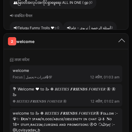
👥
မြဝတီအလုပ်အကိုင်ရှာဖွေရေး ALL IN ONE ( gp )
0
📢 संबंधित चैनल
📢
📢
Telugu Funny Trolls ❤️✨
0
أسئلة الرخصة | تربوي - عام
0
📢
📢
TERMINATOR XD
0
Закрыто!Любите ЛЕНИНА!
0
welcome
2
📢
BGT ADS
0
📨 ताज़ा संदेश
welcome
‏Focus | قدرات+تحصل🔒💯
12 अप्रैल, 01:03 am
💐 Welcome ❤ to 🦢 ❁ 𝐵𝐸𝑆𝑇𝐼𝐸𝑆 𝑭𝑹𝑰𝑬𝑵𝑫𝑺 𝐹𝑂𝑅𝐸𝑉𝐸𝑅 🦋 🦋
🦢
❁ 𝐵𝐸𝑆𝑇𝐼𝐸𝑆 𝑭𝑹𝑰𝑬𝑵𝑫𝑺 𝐹𝑂𝑅𝐸𝑉𝐸𝑅 🦋
12 अप्रैल, 01:02 am
welcome to 🦢 ❁ 𝐵𝐸𝑆𝑇𝐼𝐸𝑆 𝑭𝑹𝑰𝑬𝑵𝑫𝑺 𝐹𝑂𝑅𝐸𝑉𝐸𝑅🦋 𝐅ᴏʟʟᴏᴡ :-
🦚✨ 𝐃ᴏɴ'ᴛ ꜱᴘᴀᴍ/ꜰʟᴏᴏᴅ/ᴀʙᴜꜱᴇ/ᴏʙꜱᴄᴇɴɪᴛʏ ɪɴ ᴄʜᴀᴛ 🤝🌷 𝐍ᴏ
18+ ꜱᴛᴜꜰꜰ,ʀᴀᴄɪꜱᴍ,ᴄᴜʀꜱɪɴɢ ᴀɴᴅ ᴘʀᴏᴍᴏᴛɪᴏɴꜱ 🚷🌻 ❍Ꮗη𝒆ɼ :-
@Lovisyadav_b