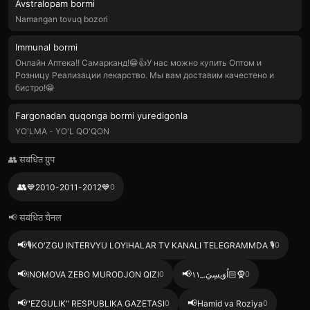
Avstralopam bormi
Namangan tovuq bozori
Immunal bormi
Онлайн Аптека!! Самарканд!😁👍У нас можно купить Оптом и
Розницу Реализации лекарство. Мы вам доставим качестено и
бистро!😁
Fargonadan quqonga bormi yuredigonla
YO'LMA - YO'L QO'QON
👥 संबंधित ग्रुप
👥
💙2010-2011-2012💙
0
📢 संबंधित चैनल
📢
🎙️KO'ZGU INTERVYU LOYIHALAR TV KANALI TELEGRAMMDA 🎙️
0
📢
📢
INOMOVA ZEBO MURODJON QIZI
0
اُوَيسِيَ._١١🧕🏻
0
📢
📢
"EZGULIK" RESPUBLIKA GAZETASI
0
Hamid va Roziya
0