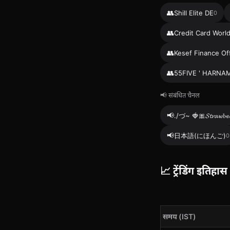
👥
Shill Elite DE
0
👥
Credit Card Worl
👥
Kesef Finance Off
👥
55FIVE ' HARNAMI
📢 संबंधित चैनल
📢
./づ~ 🍓🎀𝓢𝓽𝓻𝓪𝔀𝓫𝓮𝓻𝓻
📢
日本語(にほんご)
0
📈 ट्रेंडिंग इतिहास
समय (IST)