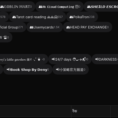
👥
👥
👥
𝔾𝕆𝔹𝕃𝕀ℕ 𝕄𝔸ℝ𝕋
𝐑𝐤 𝐂𝐥𝐨𝐮𝐝 𝐂𝐨𝐦𝐩𝐮𝐭𝐢𝐧𝐠 🛜
𝙎𝙃𝙀𝙄𝙇𝘿 𝙀𝙎𝘾𝙍
0
0
👥
👥
d
Tarot card reading 🙏🙏🤗
PolkaTron
578
557
238
👥
👥
icial Group
Usemycards
HEAD PAY EXCHANGE
271
1.5K
0
 '🎴
0
📢
📢
'𝓼 𝓵𝓲𝓽𝓽𝓵𝓮 𝓰𝓪𝓻𝓭𝓮𝓷 🎀୧ ‧₊˚ 🍵 ⋅
24/7 days 🧑‍🍳✈️📬
DARKNESS 
0
0
📢
📢
𝗕𝗼𝗼𝗸 𝗦𝗵𝗼𝗽 𝗕𝘆 𝗗𝗲𝗻𝘆
小策略官方频道
0
0
रैंक