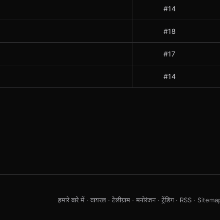
#14
#18
#17
#14
हमारे बारे में
·
वायरल
·
टेलीग्राम
·
मनोरंजन
·
ट्रेंडिंग
·
RSS
·
Sitema