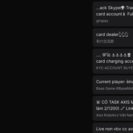
...ack Skype🌍 Tra
card account📱 Ful
gnspay
card dealer👆👆👆
初六交流群
.... 💯🚀 ⚓⚓⚓⚓🧧
card charging acce
KYC ACCOUNT BUYERS
Current player: èina
Base Game #BaseMaf
🚨 CÓ TASK AXIS MỚ
làm 2/1200) 🔗 Lin
Axis Robotics Việt Na
Live non vbv cc a