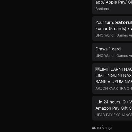
app/ Apple Pay/ G
Bankers
Your turn: 𝗦𝗮𝘁𝗼𝗿
kumar (5 cards) • 𝘏
UNO World | Games A
Draws 1 card
UNO World | Games A
🆕LIMITLARNI NA
LIMITINGIZNI NAX
BANK ▪️ UZUM NA
ARZON KVARTIRA C
...in 24 hours. Q :
Amazon Pay Gift Ca
HEAD PAY EXCHANG
👥 संबंधित ग्रुप