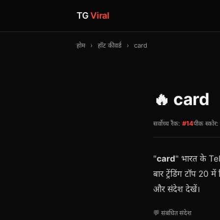
TG
Viral
होम
›
हॉट कीवर्ड
›
card
🔥 card
सर्वोच्च रैंक:
#14
पीक स्कोर
"
card
" भारत के Te
बार ट्रेंडिंग टॉप 20 म
और संदेश देखें।
💬 संबंधित संदेश