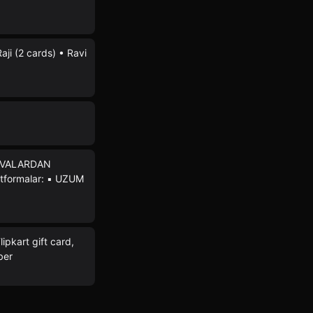
 Raji (2 cards) • Ravi
LOVALARDAN
formalar: ▪️ UZUM
ipkart gift card,
ber