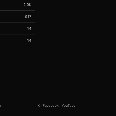
2.0K
917
14
14
p
X
·
Facebook
·
YouTube