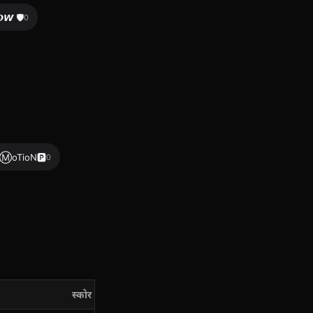
𝙊𝙒 🛡
0
Ⓜ️oTioN🅿️
0
स्कोर