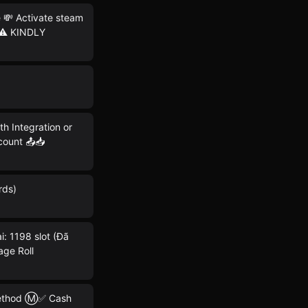
 💸 Activate steam
 ⚠️ KINDLY
Integration or
count 📤📥
rds)
i: 1198 slot (Đã
age Roll
method Ⓜ️✅ Cash