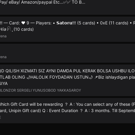
Pay/ eBay/ Amazon/paypal Etc…✅✅ TO B...
𝘂!!! — Card: ❤️ 9 — Players: • 𝗦𝗮𝘁𝗼𝗿𝘂!!! (5 cards) • 0xE (11 cards) •
𝘢𓍯 ִֶָ (10 cards)
rena
rena
QD QILISH XIZMATI SIZ AYNI DAMDA PUL KERAK BOLSA USHBU I
TLAB OLING 🌙HALOLIK FOYDADAN USTUN🌙 📌Biz ishlaydigan plat
SIYA
HILONZOR SERGELI YUNUSOBOD YAKKASAROY
 Which Gift Card will be rewarding ？ A : You can select any of these (Fl
rd, Unipin Gift card) Q : Event Duration ？ A : 3 months. Till Septem
E