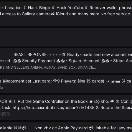
ck Location 📱 Hack Bingo 📱 Hack YouTube📱 Recover wallet phrase
l access to Gallery camera📸 iCloud and many more No free service
 4FAST REPONSE: ♂️♂️♂️♂️🧧 Ready-made and new account with 
ssed. 📤📤 Shopify Payment 📤📥 - Square Account 📤📥 - Stripe Ac
 AND SELLERS ARENA, ALIPAY, SAND BOX, BINANCE...
 (@cosmehtics) Last card: 💚9 Players: èina (5 cards) -> 𝒚𝒂𝒚𝒂𝒂 (4 ca
ia
I! 🚨 1. Put the Game Controller on the Book 🔥 Độ khó: 🌟 🎯 Còn lạ
k task: https://hub.axisrobotics.ai/action?id=1435 2. Rotate the Saus
m 🇻🇳
vailable 🚨🚨💳 Non vbv cc Apple Pay card 💳Linkable for any 