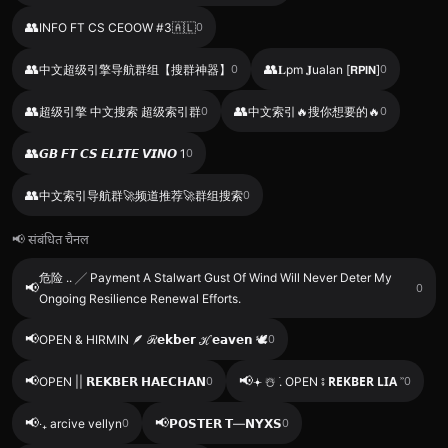
👥
INFO FT CS CEOOW #3🇦🇱
0
👥
👥
中文超级引擎导航群组【搜群神器】
0
𝐋pm 𝐉ualan [𝗥𝗣𝗜𝗡]
0
👥
👥
超级引擎 中文搜索 超级索引群
0
中文索引🔥搜你想要的🔥
0
👥
𝙂𝘽 𝙁𝙏 𝘾𝙎 𝙀𝙇𝙄𝙏𝙀 𝙑𝙄𝙉𝙊 1
0
👥
中文索引导航群🚀频道推荐🚀群组搜索
0
📢 संबंधित चैनल
危险 .. ╱ Payment A Stalwart Gust Of Wind Will Never Deter My
📢
0
Ongoing Resilience Renewal Efforts.
📢
OPEN & HIRMIN 🪶 ℛ𝗲𝗸𝗯𝗲𝗿 ℋ𝗲𝗮𝘃𝗲𝗻 🕊
0
📢
📢
OPEN || 𝗥𝗘𝝟𝗕𝗘𝗥 𝗛𝗔𝗘𝗖𝗛𝗔𝝢
0
𖥔 ☃️ ࣪. OPEN ⨾ 𝗥𝗘𝗞𝗕𝗘𝗥 𝗟𝗜𝗔 ʾʾ
0
📢
📢
‧₊ arcive vellyn
0
𝗣𝗢𝗦𝗧𝗘𝗥 𝗧—𝗡𝗬𝗫𝗦
0