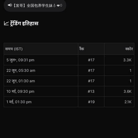
📢
【发哥】全国包养学生妹💧💋
0
📈 ट्रेंडिंग इतिहास
समय (IST)
रैंक
स्कोर
5 जुल॰, 09:31 pm
#17
3.3K
22 जून, 05:30 am
#17
1
22 जून, 01:30 am
#17
1
10 मई, 09:30 pm
#13
3.6K
1 मई, 01:30 pm
#19
2.1K