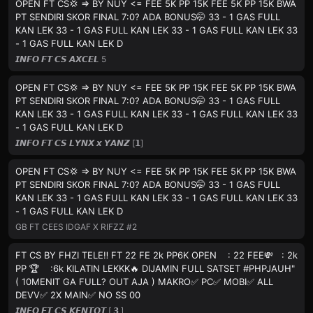
OPEN FT CS💢 => BY NUY <= FEE 5K PP 15K FEE 5K PP 15K BWA
PT SENDIRI SKOR FINAL 7:0? ADA BONUS🤭 33 - 1 GAS FULL
KAN LEK 33 - 1 GAS FULL KAN LEK 33 - 1 GAS FULL KAN LEK 33
- 1 GAS FULL KAN LEK D
𝙄𝙉𝙁𝙊 𝙁𝙏 𝘾𝙎 𝘼𝙓𝘾𝙀𝙇 5
OPEN FT CS💢 => BY NUY <= FEE 5K PP 15K FEE 5K PP 15K BWA
PT SENDIRI SKOR FINAL 7:0? ADA BONUS🤭 33 - 1 GAS FULL
KAN LEK 33 - 1 GAS FULL KAN LEK 33 - 1 GAS FULL KAN LEK 33
- 1 GAS FULL KAN LEK D
𝙄𝙉𝙁𝙊 𝙁𝙏 𝘾𝙎 𝙇𝙔𝙉𝙓 𝙭 𝙔𝘼𝙉𝙕 [𝟭]
OPEN FT CS💢 => BY NUY <= FEE 5K PP 15K FEE 5K PP 15K BWA
PT SENDIRI SKOR FINAL 7:0? ADA BONUS🤭 33 - 1 GAS FULL
KAN LEK 33 - 1 GAS FULL KAN LEK 33 - 1 GAS FULL KAN LEK 33
- 1 GAS FULL KAN LEK D
GB FT CEES IDGAF X RIFZZ #2
FT CS BY FHZI TELE‼️ FT 22 FE 2k PP6K OPEN : 22 FEE💸 : 2k
PP 🏆 :6k KILATIN LEKKK🔥 DIJAMIN FULL SATSET #PHPJAUH"
( 10MENIT GA FULL? OUT AJA ) MAKRO✅ PC✅ MOBI✅ ALL
DEVV✅ 2X MAIN✅ NO SS 00
𝙄𝙉𝙁𝙊 𝙁𝙏 𝘾𝙎 𝙆𝙀𝙉𝙏𝙌𝙏 [ 𝟯 ]