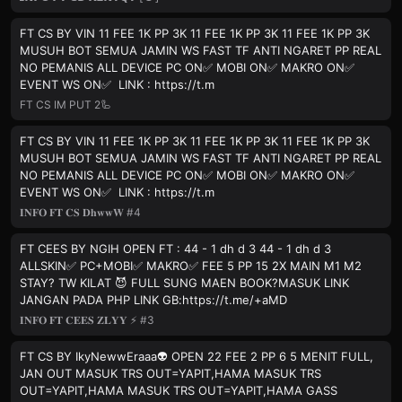
FT CS BY VIN 11 FEE 1K PP 3K 11 FEE 1K PP 3K 11 FEE 1K PP 3K
MUSUH BOT SEMUA JAMIN WS FAST TF ANTI NGARET PP REAL
NO PEMANIS ALL DEVICE PC ON✅ MOBI ON✅ MAKRO ON✅
EVENT WS ON✅ LINK : https://t.m
FT CS IM PUT 2🦾
FT CS BY VIN 11 FEE 1K PP 3K 11 FEE 1K PP 3K 11 FEE 1K PP 3K
MUSUH BOT SEMUA JAMIN WS FAST TF ANTI NGARET PP REAL
NO PEMANIS ALL DEVICE PC ON✅ MOBI ON✅ MAKRO ON✅
EVENT WS ON✅ LINK : https://t.m
𝐈𝐍𝐅𝐎 𝐅𝐓 𝐂𝐒 𝐃𝐡𝐰𝐰𝐖 #4
FT CEES BY NGIH OPEN FT : 44 - 1 dh d 3 44 - 1 dh d 3
ALLSKIN✅ PC+MOBI✅ MAKRO✅ FEE 5 PP 15 2X MAIN M1 M2
STAY? TW KILAT 😈 FULL SUNG MAEN BOOK?MASUK LINK
JANGAN PADA PHP LINK GB:https://t.me/+aMD
𝐈𝐍𝐅𝐎 𝐅𝐓 𝐂𝐄𝐄𝐒 𝐙𝐋𝐘𝐘 ⚡ #3
FT CS BY IkyNewwEraaa👽 OPEN 22 FEE 2 PP 6 5 MENIT FULL,
JAN OUT MASUK TRS OUT=YAPIT,HAMA MASUK TRS
OUT=YAPIT,HAMA MASUK TRS OUT=YAPIT,HAMA GASS