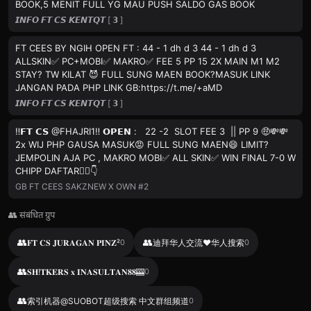
BOOK,5 MENIT FULL YG MAU PUSH SALDO GAS BOOK
𝙄𝙉𝙁𝙊 𝙁𝙏 𝘾𝙎 𝙆𝙀𝙉𝙏𝙌𝙏 [ 𝟯 ]
FT CEES BY NGIH OPEN FT : 44 - 1 dh d 3 44 - 1 dh d 3
ALLSKIN✅ PC+MOBI✅ MAKRO✅ FEE 5 PP 15 2X MAIN M1 M2
STAY? TW KILAT 😈 FULL SUNG MAEN BOOK?MASUK LINK
JANGAN PADA PHP LINK GB:https://t.me/+aMD
𝙄𝙉𝙁𝙊 𝙁𝙏 𝘾𝙎 𝙆𝙀𝙉𝙏𝙌𝙏 [ 𝟯 ]
‼️𝗙𝗧 𝗖𝗦 @FHAJRI1‼️ 𝗢𝗣𝗘𝗡 : 22 -2 SLOT FEE 3 || PP 9 🤑💸💸
2x WIJ PHP GAUSA MASUK😡 FULL SUNG MAEN😄 LIMIT?
JEMPOLIN AJA PC , MAKRO MOBI✅ ALL SKIN✅ WIN FINAL 7-0 W
CHIPP DAFTAR👇🏻👇
GB FT CEES SAKZNEW X OWN #2
👥 संबंधित ग्रुप
👥
👥
𝐅𝐓 𝐂𝐒 𝐉𝐔𝐑𝐀𝐆𝐀𝐍 𝐏𝐈𝐍𝐙²
0
迪拜华人交流❤️华人搜索
0
👥
𝐒𝐇!𝐓𝐊𝐄𝐑𝐒 𝐱 𝐈𝐍𝐀𝐒𝐔𝐋𝐓𝐀𝐍𝟖𝟖🎰
0
👥
索引机器@SUOBOT超级搜索 中文群组频道
0