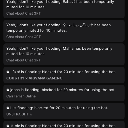
Yeah, I don't like your flooding. Raha🌙 has been temporarily
muted for 10 minutes.
Chat About Chat GPT
Yeah, I don't like your flooding. 🌹زندگی زیباست🌹 has been
temporarily muted for 10 minutes.
Chat About Chat GPT
Yeah, I don't like your flooding. Mahla has been temporarily
muted for 10 minutes.
Chat About Chat GPT
⛔️ ‎ ‎ `ʀɪx̸ is flooding: blocked for 20 minutes for using the bot.
𝗖𝗢𝗨𝗦𝗧𝗥𝗬 𝘅 𝗔𝗥𝗪𝗔𝗡𝗔 𝗚𝗔𝗠𝗜𝗡𝗚
⛔️ jepaa is flooding: blocked for 20 minutes for using the bot.
Cari Teman Online
⛔️ L is flooding: blocked for 20 minutes for using the bot.
UNSTRAIGHT 𝄞
⛔️ ♕ nic is flooding: blocked for 20 minutes for using the bot.