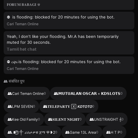
𝐅𝐎𝐑𝐔𝐌 𝐁𝐀𝐁𝐀𝐆𝐈 ♕
⛔️ ️️️️⁪⁬ is flooding: blocked for 20 minutes for using the bot.
Cari Teman Online
Yeah, I don't like your flooding. Mr.​A has been temporarily
muted for 30 seconds.
𝕋𝕒𝕞𝕚𝕝 𝕙𝕠𝕥 𝕔𝕙𝕒𝕥
⛔️ 𝓬𝓲𝓹𝓲 is flooding: blocked for 20 minutes for using the bot.
Cari Teman Online
👥 संबंधित ग्रुप
👥
👥
Cari Teman Online
0
𝗠𝗨𝗧𝗨𝗔𝗟𝗔𝗡 𝗢𝗦𝗖𝗔𝗥 × 𝗞𝗗𝗦𝗟𝗢𝗧𝗦
0
👥
👥
LPM SEVEN
0
𝐓𝐄𝐋𝐄𝐏𝐀𝐑𝐓𝐘 🅇 𝙆𝘿𝙏𝙊𝙏𝙊
0
👥
👥
👥
Kee Old Family
0
𝐒𝐈𝐋𝐄𝐍𝐓 𝐍𝐈𝐆𝐇𝐓
0
UNSTRAIGHT 𝄞
0
👥
👥
👥
.⁠⁠⁠⁠⁠⁠⁠⁠⁠⁠⁠⁠⁠⁠⁠⁠⁠⁠❥ ⃝⃪⃕ ⃝⃪⃕ ༒ ራስታዎቹ ጀማ 🌹❥2
0
Game 13L Area
0
H T P
0