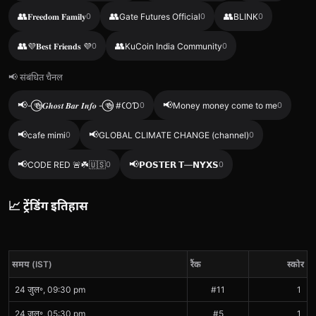
👥
👥
👥
𝐅𝐫𝐞𝐞𝐝𝐨𝐦 𝐅𝐚𝐦𝐢𝐥𝐲
0
Gate Futures Official
0
BLINK
0
👥
👥
💜𝐁𝐞𝐬𝐭 𝐅𝐫𝐢𝐞𝐧𝐝𝐬 💜
0
KuCoin India Community
0
📢 संबंधित चैनल
📢
📢
- ⃝🍻𝑮𝒉𝒐𝒔𝒕 𝑩𝒂𝒓 𝑰𝒏𝒇𝒐 - ⃝🍻 #𑀝ΟƊ
0
Money money come to me
0
📢
📢
cafe mimi
0
GLOBAL CLIMATE CHANGE (channel)
0
📢
📢
CODE RED 🚨☘️🇺🇸
0
𝗣𝗢𝗦𝗧𝗘𝗥 𝗧—𝗡𝗬𝗫𝗦
0
📈 ट्रेंडिंग इतिहास
समय (IST)
रैंक
स्कोर
24 जुल॰, 09:30 pm
#11
1
24 जुल॰, 05:30 pm
#5
1