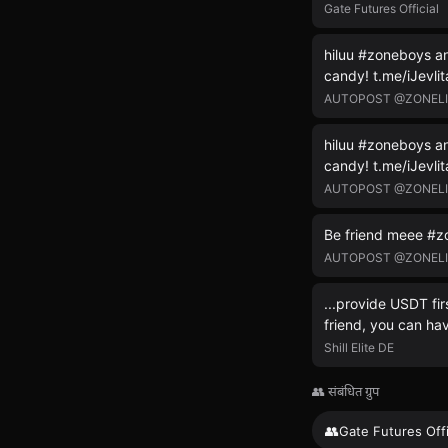
Gate Futures Official
hiluu #zoneboys and
candy! t.me/iJevlit
AUTOPOST @ZONEL
hiluu #zoneboys and
candy! t.me/iJevlit
AUTOPOST @ZONEL
Be friend meee #zo
AUTOPOST @ZONEL
...provide USDT fir
friend, you can ha
Shill Elite DE
👥 संबंधित ग्रुप
👥
Gate Futures Offi