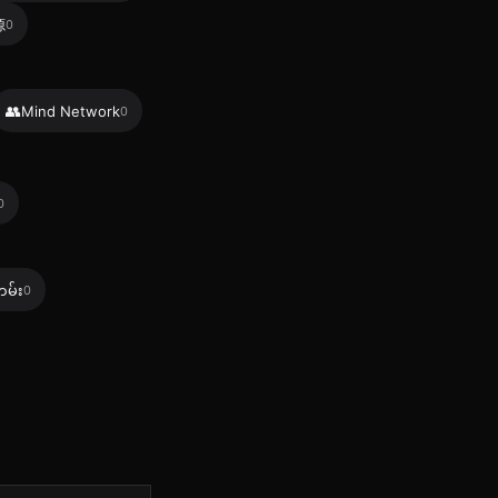
源
0
👥
Mind Network
0
0
တမ်း
0