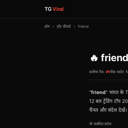
TG
Viral
होम
›
हॉट कीवर्ड
›
friend
🔥 frien
सर्वोच्च रैंक:
#1
पीक स्कोर:
1
"
friend
" भारत के 
12 बार ट्रेंडिंग टॉप 2
चैनल और संदेश देखें।
💬 संबंधित संदेश