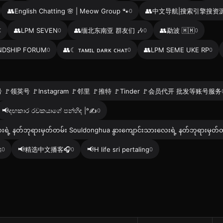
👥
👥
English Chatting 🌸 | Meow Group 🐾
中文导航|搜索引擎搜资
0
👥
👥
👥
LPM SEVEN
缅北东南亚 群友们 🎶
勐波 🇲🇲
K
0
0
0
👥
👥
ENDSHIP FORUM
☾ ᴛᴀᴍɪʟ ᴅᴀʀᴋ ᴄʜᴀᴛ
LPM SEME UKE RP
0
0
0
号 🚩领英号 🚩Instagram 🚩邻里 🚩推特 🚩Tinder 🚩会员代开 批发等账号服务
📢
දඟකාර රචකයාගේ පන්හිඳ |°✍️
0
းရဲ့ နတ်ဘုရားမှတ်တမ်း Souldonghua နွား‌ကျောင်းသားလေးရဲ့ နတ်ဘုရားမှတ်
📢
📢

精选中文播客🎧
H life sri pertaling
0
0
0