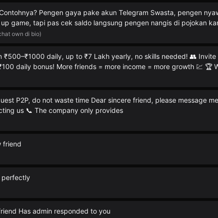
 ​Contohnya? Pengen gaya pake akun Telegram Swasta, pengen nyawe
 up game, tapi pas cek saldo langsung pengen nangis di pojokan ka
hat own di bio)
n ₹500–₹1000 daily, up to ₹7 Lakh yearly, no skills needed! 👥 Invit
–₹100 daily bonus! More friends = more income = more growth 💹 🏆
equest P2P, do not waste time Dear sincere friend, please message m
cting us 📞 The company only provides
 friend
l perfectly
friend Has admin responded to you