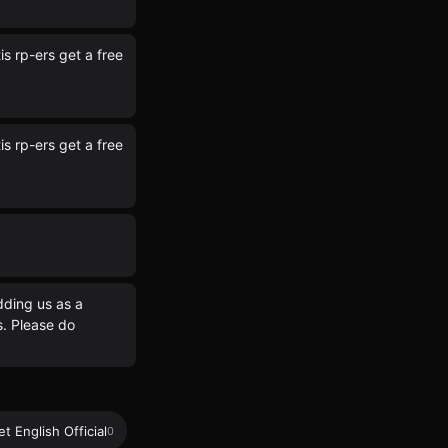
is rp-ers get a free
is rp-ers get a free
dding us as a
s. Please do
et English Official
0