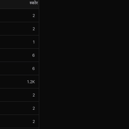
स्कोर
2
2
1
6
6
1.2K
2
2
2