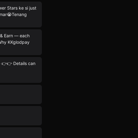
r Stars ke si just
mar😭 ​Tenang
e & Earn — each
 Why KKglodpay
e 👉👉 Details can