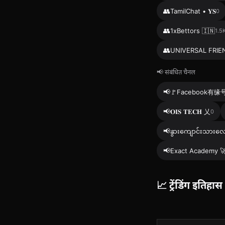
👥
TamilChat • 𝐘𝐒
0
👥
1xBettors 🇮🇳
1.5
👥
UNIVERSAL FRI
📢 संबंधित चैनल
📢
🚩Facebook有缘
📢
𝐎𝐈𝐒 𝐓𝐄𝐂𝐇 乂
0
📢
နွားကျောင်းသားလေ
📢
Exact Academy 
📈 ट्रेंडिंग इतिहास