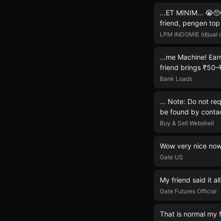
...ET MINIM... 😭
friend, pengen top
LPM INDOMIE (dijual c
...me Machine! Ear
friend brings ₹50
Bank Loads
... Note: Do not r
be found by conta
Buy & Sell Webshell
Wow very nice now
Gate US
My friend said it al
Gate Futures Official
That is normal my 