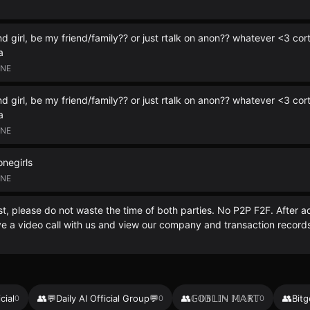
 girl, be my friend/family?? or just rtalk on anon?? whatever <3 cort
a
INE
 girl, be my friend/family?? or just rtalk on anon?? whatever <3 cort
a
INE
negirls
INE
st, please do not waste the time of both parties. No P2P F2F. After a
ve a video call with us and view our company and transaction record
👥
👥
👥
cial
💬Daily AI Official Group💬
𝔾𝕆𝔹𝕃𝕀ℕ 𝕄𝔸ℝ𝕋
Bitg
0
0
0