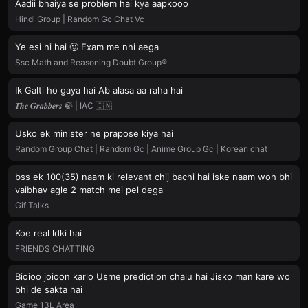
Aadii bhaiya se problem hai kya aapkooo
Hindi Group | Random Gc Chat Vc
Ye esi hi hai 🙂 Exam me nhi aega
Ssc Math and Reasoning Doubt Group®️
Ik Galti ho gaya hai Ab alasa aa raha hai
𝑻𝒉𝒆 𝑮𝒓𝒂𝒃𝒃𝒆𝒓𝒔 🍃 | IAC 🇮🇳
Usko ek minister ne prapose kiya hai
Random Group Chat | Random Gc | Anime Group Gc | Korean chat
bss ek 100(35) naam ki relevant chij bachi hai iske naam woh bhi
vaibhav agle 2 match mei pel dega
Gif Talks
Koe real ldki hai
FRIENDS CHATTING
Bioioo joioon karlo Usme prediction chalu hai Jisko man kare wo
bhi de sakta hai
Game 13L Area