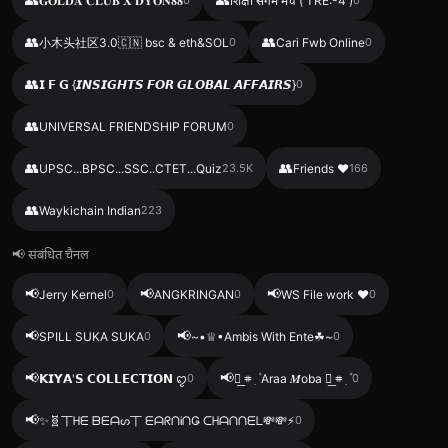
𝐆𝐎𝐋𝐃𝐀 𝐂𝐋𝐔𝐁 𝐗 𝐃𝐘𝐎𝐍𝟖𝟖
शिक्षा संगम मंच ( TRE:-4 )
👥
👥
小木头社区3.0🇨🇳 bsc & eth&SOL
0
Cari Fwb Online
0
👥
𝗜 𝗙 𝗚 {𝙄𝙉𝙎𝙄𝙂𝙃𝙏𝙎 𝙁𝙊𝙍 𝙂𝙇𝙊𝘽𝘼𝙇 𝘼𝙁𝙁𝘼𝙄𝙍𝙎}
0
👥
UNIVERSAL FRIENDSHIP FORUM
0
👥
👥
UPSC...BPSC...SSC..CTET...Quiz
23.5K
Friends ❤️
166
👥
Waykichain Indian
223
📢 संबंधित चैनल
📢
📢
📢
Jerry Kernel
0
ANGKRINGAN
0
WS File work ❤️
0
📢
📢
SPILL SUKA SUKA
0
~•♕︎•Ambis With Ente☘︎~
0
📢
📢
𝗞𝗜𝗬𝗔'𝗦 𝗖𝗢𝗟𝗟𝗘𝗖𝗧𝗜𝗢𝗡 ꨄ︎
0
✿︭ 𖥻 ִ ۫ Araa 𝑴oba ✿︭ 𖥻 ִ ۫
0
📢
✨🧬丅ᕼᗴ ᗷᗴᗩᔕ丅 ᗴᗩᖇᑎᎥᑎǤ ᑕᕼᗩᑎᑎᗴᒪ💸💸⚡
0