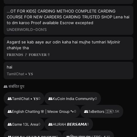
...OT FOR KIDS] CARDING METHOD COMPLETE CARDING
COURSE FOR NEW CARDERS CARDING TRUSTED SHOP Lena hai
to dm karoo Proof available Escrow excepted
UNDERWORLD~DON’S
Asgard se kab aaye aur odin kaha hai mujhe tumhari Mjolnir
chahiye tha
𝐅𝐑𝐈𝐄𝐍𝐃𝐒 🚩 𝐅𝐎𝐑𝐄𝐕𝐄𝐑 !!
hai
TamilChat • 𝐘𝐒
👥 संबंधित ग्रुप
👥
👥
TamilChat • 𝐘𝐒
0
KuCoin India Community
0
👥
👥
English Chatting 🌸 | Meow Group 🐾
0
1xBettors 🇮🇳
1.5K
👥
👥
Game 13L Area
0
HIJRAH 𝘽𝙀𝙍𝙎𝘼𝙈𝘼
0
👥
👥
0
0