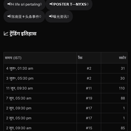
📢
📢
H life sri pertaling
0
𝗣𝗢𝗦𝗧𝗘𝗥 𝗧—𝗡𝗬𝗫𝗦
0
📢
📢
东南亚⚜️头条事件
0
曝光资讯
0
📈 ट्रेंडिंग इतिहास
समय (IST)
रैंक
स्कोर
4 जुल॰, 01:30 am
#2
31
3 जुल॰, 05:30 pm
#2
30
11 जून, 09:30 am
#11
110
7 जून, 05:30 am
#19
88
2 जून, 09:30 pm
#17
1
2 जून, 05:30 pm
#17
1
2 जून, 09:30 am
#15
85