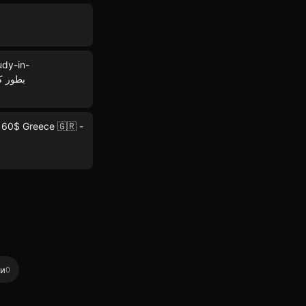
بطور کلی اگر از
 60$ Greece 🇬🇷 -
ии
0