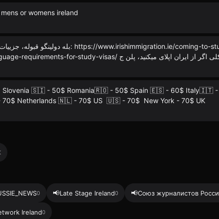
i mens or womens ireland
ireland/english-language-requirements-for-study-visas/  ایران اپلای میکنید، پلن ج
lovenia 🇸🇮 - 50$ Romania🇷🇴 - 50$ Spain 🇪🇸 - 60$ Italy🇮🇹 -
- 70$ Netherlands 🇳🇱 - 70$ US 🇺🇸 - 70$ New York - 70$ UK
K
📢
📢
USSIE_NEWS
Late Stage Ireland
Союз журналистов Росс
0
0
etwork Ireland
0