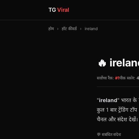
TG
Viral
होम
›
हॉट कीवर्ड
›
ireland
🔥 irela
सर्वोच्च रैंक:
#1
पीक स्कोर:
"
ireland
" भारत के
कुल 1 बार ट्रेंडिंग टॉ
चैनल और संदेश देखें।
💬 संबंधित संदेश