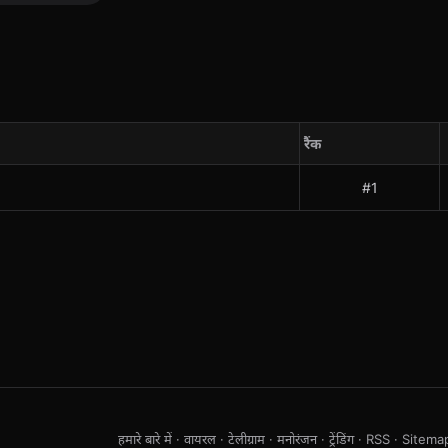
रैंक
#1
हमारे बारे में
·
वायरल
·
टेलीग्राम
·
मनोरंजन
·
ट्रेंडिंग
·
RSS
·
Sitema