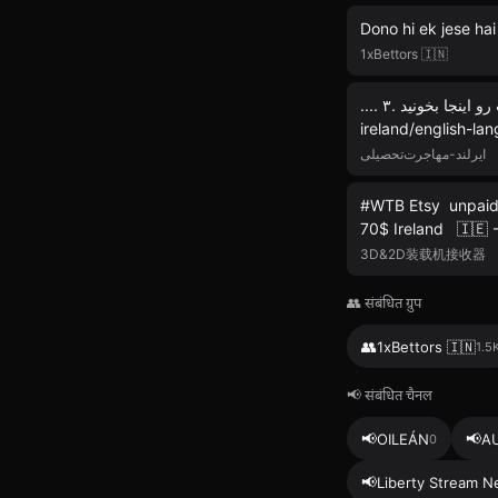
Dono hi ek jese ha
1xBettors 🇮🇳
.... ۳. بله دولینگو قبوله، جزییات رو اینجا بخونید: https://www.irishimmigration.ie/coming-to-study-in-
ایرلند-مهاجرت‌تحصیلی
#WTB Etsy unpaid S
70$ Ireland 🇮🇪 
3D&2D装载机接收器
👥 संबंधित ग्रुप
👥
1xBettors 🇮🇳
1.5
📢 संबंधित चैनल
📢
📢
OILEÁN
A
0
📢
Liberty Stream N