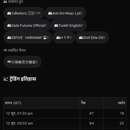
👥 संबंधित ग्रुप
👥
👥
1xBettors 🇮🇳
1.5K
Anh Em Nhạc Lọt
0
👥
👥
Gate Futures Official
0
Toobit English
0
👥
👥
👥
55FIVE ' HARNAMI '🎴
0
H T P
0
Shill Elite DE
0
📢 संबंधित चैनल
📢
小策略官方频道
0
📈 ट्रेंडिंग इतिहास
समय (IST)
रैंक
स्कोर
12 जून, 01:30 pm
#7
19
12 जून, 09:30 am
#4
23