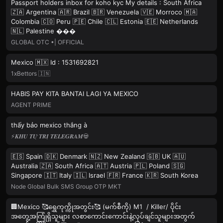
Passport holders inbox for koho kyc My details : South Africa
🇿🇦 Argentina 🇦🇷 Brazil 🇧🇷 Venezuela 🇻🇪 Morroco 🇲🇦
Colombia 🇨🇴 Peru 🇵🇪 Chile 🇨🇱 Estonia 🇪🇪 Netherlands
🇳🇱 Palestine ���
GLOBAL OTC •| OFFICIAL
Mexico 🇲🇽 Id : 1531692821
1xBettors 🇮🇳
HABIS PAY KITA BANTAI LAGI YA MEXICO
AGENT PRIME
thấy bảo mexico thắng à
⚡️𝑲𝑯𝑼 𝑻𝑼̛̣ 𝑻𝑹𝑰̣ 𝑻𝑬𝑳𝑬𝑮𝑹𝑨𝑴💀
🇪🇸 Spain 🇩🇰 Denmark 🇳🇿 New Zealand 🇬🇧 UK 🇦🇺
Australia 🇿🇦 South Africa 🇦🇹 Austria 🇵🇱 Poland 🇸🇬
Singapore 🇮🇹 Italy 🇮🇱 Israel 🇫🇷 France 🇰🇷 South Korea
Node Global Bulk SMS Group OTP MKT
🏢Mexico 🥰ရွှေကုက္ကိုအတွင်း🥰 (မက်စီကို) M1 / Killer/ ပိုင်း
အတွေ့အကြုံရှိသူများ လစာကောင်းကောင်းနဲ့လုပ်ချင်သူများအတွက်