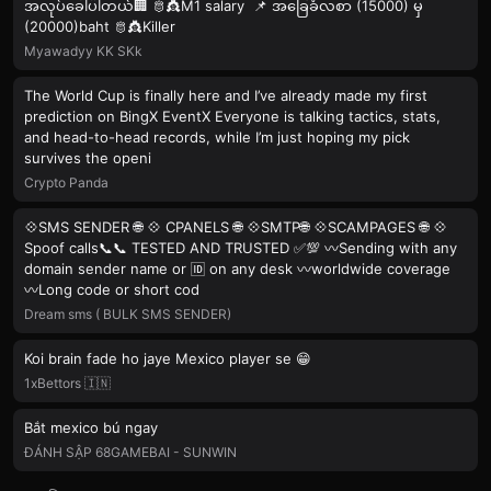
အလုပ်ခေါ်ပါတယ်🏢 🫅👸M1 salary 📌 အခြေခံလစာ (15000) မှ
(20000)baht 🫅👸Killer
Myawadyy KK SKk
The World Cup is finally here and I’ve already made my first
prediction on BingX EventX Everyone is talking tactics, stats,
and head-to-head records, while I’m just hoping my pick
survives the openi
Crypto Panda
💠SMS SENDER 🌐 💠 CPANELS 🌐 💠SMTP🌐 💠SCAMPAGES 🌐 💠
Spoof calls📞📞 TESTED AND TRUSTED ✅💯 〰️Sending with any
domain sender name or 🆔 on any desk 〰️worldwide coverage
〰️Long code or short cod
Dream sms ( BULK SMS SENDER)
Koi brain fade ho jaye Mexico player se 😁
1xBettors 🇮🇳
Bắt mexico bú ngay
ĐÁNH SẬP 68GAMEBAI - SUNWIN