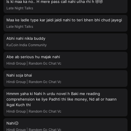
Is ki maa ka no.. H mere pass call nahi utha rhi h 🤣🤣
Late Night Talks
Maa ke ladle type kar jaldi jaldi nahi to teri bhen bhi chud jayegi
Late Night Talks
Abhi nahi nikla buddy
KuCoin India Community
Abe ab serious hu majak nahi
Hindi Group | Random Gc Chat Vc
Nahi soja bhai
Hindi Group | Random Gc Chat Vc
Hmmm yaha ki Nahi h urdu novel h Baki me reading
comprehension ke liye Padhti thi like money, Nd all or haann
ikgai Kuch thi
Hindi Group | Random Gc Chat Vc
Nahi😐
Hindi Group | Random Gc Chat Vc