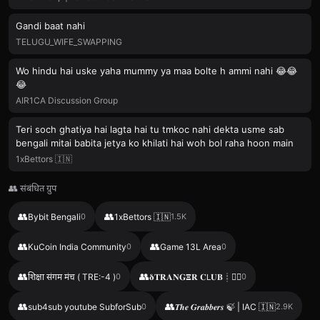
Gandi baat nahi
TELUGU_WIFE_SWAPPING
Wo hindu hai uske yaha mummy ya maa bolte h ammi nahi 😂😂
😂
AIR1CA Discussion Group
Teri soch ghatiya hai lagta hai tu tmkoc nahi dekta usme sab
bengali mitai babita jetya ko khilati hai woh bol raha hoon main
1xBettors 🇮🇳
👥 संबंधित ग्रुप
👥
👥
Bybit Bengali
0
1xBettors 🇮🇳
1.5K
👥
👥
KuCoin India Community
0
Game 13L Area
0
👥
👥
शिक्षा संगम मंच ( TRE:-4 )
0
𝛅𝚻𝐑𝚨𝚴𝐆𝚵𝐑 𝐂𝖫𝐔𝐁┊♡゙
0
👥
👥
sub4sub youtube SubforSub
0
𝑻𝒉𝒆 𝑮𝒓𝒂𝒃𝒃𝒆𝒓𝒔 🍃 | IAC 🇮🇳
2.9K