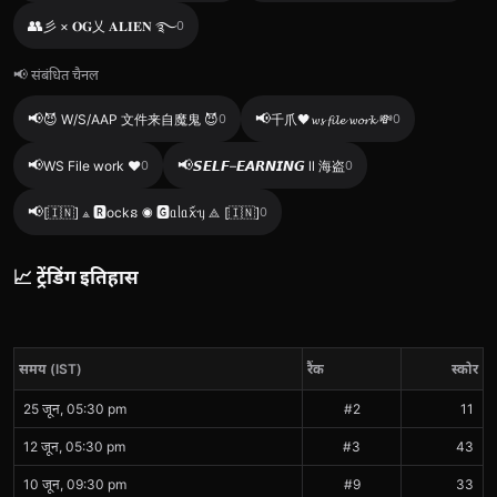
👥
彡 × 𝐎𝐆乂 𝐀𝐋𝐈𝐄𝐍 ࿐
0
📢 संबंधित चैनल
📢
📢
😈 W/S/AAP 文件来自魔鬼 😈
0
千爪🖤𝔀𝓼 𝓯𝓲𝓵𝓮 𝔀𝓸𝓻𝓴 💸
0
📢
📢
WS File work ❤️
0
𝙎𝙀𝙇𝙁–𝙀𝘼𝙍𝙉𝙄𝙉𝙂 ll 海盗
0
📢
[🇮🇳] ⟁ 🆁ockន ◉ 🅶ᥲᥣᥲꪎꪸᥡ ⟁ [🇮🇳]
0
📈 ट्रेंडिंग इतिहास
समय (IST)
रैंक
स्कोर
25 जून, 05:30 pm
#2
11
12 जून, 05:30 pm
#3
43
10 जून, 09:30 pm
#9
33