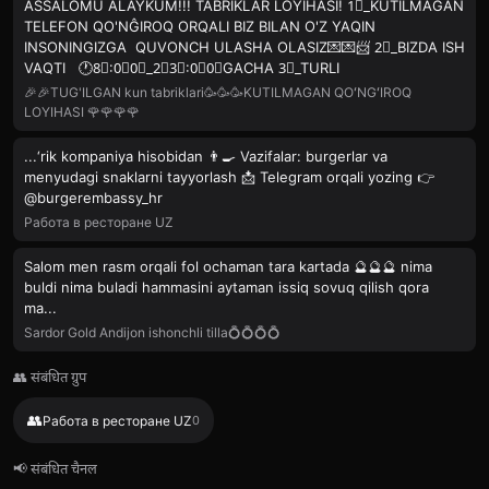
ASSALOMU ALAYKUM!!! TABRIKLAR LOYIHASI! 1⃣_KUTILMAGAN
TELEFON QO'NĜIROQ ORQALI BIZ BILAN O'Z YAQIN
INSONINGIZGA QUVONCH ULASHA OLASIZ💌💌📨 2⃣_BIZDA ISH
VAQTI 🕐8⃣:0⃣0⃣_2⃣3⃣:0⃣0⃣GACHA 3⃣_TURLI
🎉🎉TUG'ILGAN kun tabriklari🥳🥳🥳KUTILMAGAN QOʻNGʻIROQ
LOYIHASI 🌹🌹🌹🌹
...‘rik kompaniya hisobidan 👨‍🍳 Vazifalar: burgerlar va
menyudagi snaklarni tayyorlash 📩 Telegram orqali yozing 👉
@burgerembassy_hr
Работа в ресторане UZ
Salom men rasm orqali fol ochaman tara kartada 🔮🔮🔮 nima
buldi nima buladi hammasini aytaman issiq sovuq qilish qora
ma...
Sardor Gold Andijon ishonchli tilla💍💍💍💍
👥 संबंधित ग्रुप
👥
Работа в ресторане UZ
0
📢 संबंधित चैनल