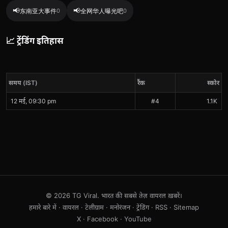
📢
📢
东南亚大事件
0
全网华人曝光吧
0
📈 ट्रेंडिंग इतिहास
समय (IST)
रैंक
स्कोर
12 मई, 09:30 pm
#4
1.1K
© 2026 TG Viral. भारत की सबसे तेज़ वायरल ख़बरें।
हमारे बारे में
·
वायरल
·
टेलीग्राम
·
मनोरंजन
·
ट्रेंडिंग
·
RSS
·
Sitemap
X
·
Facebook
·
YouTube