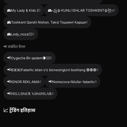
👥
👥
My Lady & Kids 2
0
꧁☬ KUNLI ISHLAR TOSHKENT☬꧂
0
👥
Toshkent Qarshi Nishon. Taksi Тошкент Карши
0
👥
Ledy_noza❤️‍🔥
0
📢 संबंधित चैनल
📢
Oygacha Bir qadam🌘🚶‍♂️
0
📢
💵💵💵Faberlic bilan oʻz biznesingizni boshlang 🟢🟢🟢
0
📢
📢
IGNOR REKLAMA
0
Nomozova Nilufar-faberlic
0
📢
𝕄𝕀𝕃𝕃𝕆ℕ𝔼ℝ 𝕏𝕆ℕ𝕀𝕄𝕃𝔸ℝ
0
📈 ट्रेंडिंग इतिहास