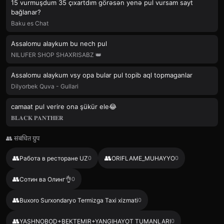
15 vurmuşdum 35 çıxartdım görəsən yenə pul vursam sayt
bağlanar?
Baku es Chat
Assalomu alaykum bu nech pul
NILUFER SHOP SHAXRISABZ 👑
Assalomu alaykum vsy opa bular pul topib aql topmaganlar
Dilyorbek Quva - Gullari
camaat pul verire ona şükür ele😂
𝐁𝐋𝐀𝐂𝐊 𝐏𝐀𝐍𝐓𝐇𝐄𝐑
👥 संबंधित ग्रुप
👥
👥
Работа в ресторане UZ
0
ORIFLAME_MUHAYYO
0
👥
Сотин ва Олинг👌
0
👥
Buxoro Surxondaryo Termizga Taxi xizmati
0
👥
YASHNOBOD+BEKTEMIR+YANGIHAYOT TUMANLARI
0