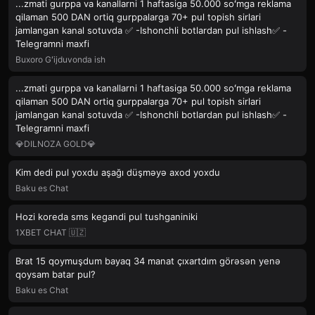
...zmati gurppa va kanallarni 1 haftasiga 50.000 soʻmga reklama
qilaman 500 DAN ortiq gurppalarga 70+ pul topish sirlari
jamlangan kanal sotuvda ✅ -Ishonchli botlardan pul ishlash✅ -
Telegramni maxfi
Buxoro Gʻijduvonda ish
...zmati gurppa va kanallarni 1 haftasiga 50.000 soʻmga reklama
qilaman 500 DAN ortiq gurppalarga 70+ pul topish sirlari
jamlangan kanal sotuvda ✅ -Ishonchli botlardan pul ishlash✅ -
Telegramni maxfi
💎DILNOZA GOLD💎
Kim dedi pul yoxdu aşağı düşməyə axod yoxdu
Baku es Chat
Hozi koreda sms kegandi pul tushganiniki
1XBET CHAT 🇺🇿
Brat 15 qoymuşdum bayaq 34 manat çıxartdım görəsən yenə
qoysam batar pul?
Baku es Chat