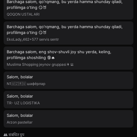
Barchaga salom, qo'rqman⁠g, bu yerda hamma shunday qiladi,
‍profilimga o't​ing 😏🍑
QOQON USTALARI
Barchaga salom, qo'rqman⁠g, bu yerda hamma shunday qiladi,
‍profilimga o't​ing 😏🍑
EkoLady_462+577 servis sentr
Barchaga salom , en⁠g shov-shuvli joy ​shu y⁠erda,‌ keling,
profilimga shoshiling 🔞🔥
Muslima Shopping jeynov gruppasi👩‍💻
Salom,‍ bo⁠lala​‍r
N1🇺🇿🇷🇺 шафёрлар
Salom,‍ bo⁠lala​‍r
TR- UZ LOGISTIKA
Salom,‍ bo⁠lala​‍r
Arzon pastellar
👥 संबंधित ग्रुप