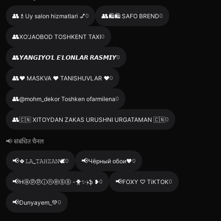
👥
👥
💄Uy salon hizmatlari 💅
0
🛍🛍 SAFO BREND
0
👥
XO’JAOBOD TOSHKENT TAXI
0
👥
𝙔𝘼𝙉𝙂𝙄𝙔𝙊‘𝙇 𝙀’𝙇𝙊𝙉𝙇𝘼𝙍 𝙍𝘼𝙎𝙈𝙄𝙔
0
👥
❤️ MASKVA ❤️ TANISHUVLAR ❤️
0
👥
@mohm_dekor Toshken ofarmilena
0
👥
🇨🇳 XITOYDAN ZAKAS URUSHNI URGATAMAN 🇨🇳
0
📢 संबंधित चैनल
📢
📢
🍀𝙻𝙰_𝚃𝙰𝙷𝚉𝙰𝙽🕊️
0
Чёрный обои🖤
0
📢
📢
Hⓐⓟⓟⓘⓝⓔⓢⓢ -🐥✨﴿ֆ ❥
0
FOXY ♡ TiКТОК
0
📢
Dunyayem_💚
0