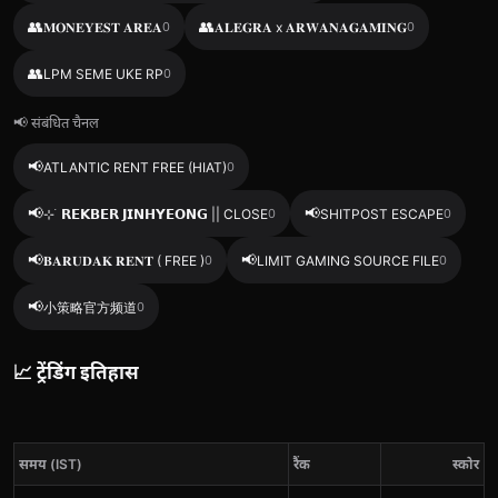
👥
👥
𝐌𝐎𝐍𝐄𝐘𝐄𝐒𝐓 𝐀𝐑𝐄𝐀
0
𝐀𝐋𝐄𝐆𝐑𝐀 x 𝐀𝐑𝐖𝐀𝐍𝐀𝐆𝐀𝐌𝐈𝐍𝐆
0
👥
LPM SEME UKE RP
0
📢 संबंधित चैनल
📢
ATLANTIC RENT FREE (HIAT)
0
📢
📢
⊹‌ ࣪ 𝗥𝗘𝗞𝗕𝗘𝗥 𝗝𝗜𝗡𝗛𝗬𝗘𝗢𝗡𝗚 || CLOSE
0
SHITPOST ESCAPE
0
📢
📢
𝐁𝐀𝐑𝐔𝐃𝐀𝐊 𝐑𝐄𝐍𝐓 ( FREE )
0
LIMIT GAMING SOURCE FILE
0
📢
小策略官方频道
0
📈 ट्रेंडिंग इतिहास
समय (IST)
रैंक
स्कोर