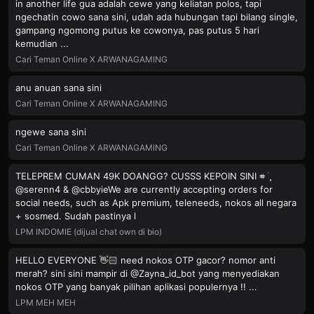
in another life gua adalah cewe yang keliatan polos, tapi
ngechatin cowo sana sini, udah ada hubungan tapi bilang single,
gampang ngomong putus ke cowonya, pas putus 5 hari
kemudian ...
Cari Teman Online X ARWANAGAMING
anu anuan sana sini
Cari Teman Online X ARWANAGAMING
ngewe sana sini
Cari Teman Online X ARWANAGAMING
TELEPREM CUMAN 49K DOANGG? CUSSS KEPOIN SINI 𖥻 ࣪ ִֶָ
@serenn4 & @cbbyieWe are currently accepting orders for
social needs, such as Apk premium, teleneeds, nokos all negara
+ sosmed. Sudah pastinya l
LPM INDOMIE (dijual chat own di bio)
HELLO EVERYONE 👋🏻 need nokos OTP gacor? nomor anti
merah? sini sini mampir di @Zayna_id_bot yang menyediakan
nokos OTP yang banyak pilihan aplikasi populernya !! ...
LPM MEH MEH