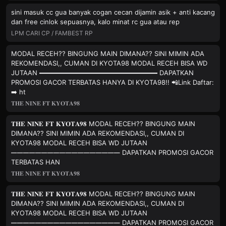
sini masuk cc gua banyak cogan cecan dijamin asik + anti kacang
dan free cinlok sepuasnya, kalo minat rc gua atau rep
LPM CARI CP / FAMBEST RP
MODAL RECEH?? BINGUNG MAIN DIMANA?? SINI MIMIN ADA
REKOMENDASI,, CUMAN DI KYOTA98 MODAL RECEH BISA WD
JUTAAN ━━━━━━━━━━━━━━━━━━ DAPATKAN
PROMOSI GACOR TERBATAS HANYA DI KYOTA98!! 📲Link Daftar:
➡️ ht
𝐓𝐇𝐄 𝐍𝐈𝐍𝐄 𝐅𝐓 𝐊𝐘𝐎𝐓𝐀𝟗𝟖
𝐓𝐇𝐄 𝐍𝐈𝐍𝐄 𝐅𝐓 𝐊𝐘𝐎𝐓𝐀𝟗𝟖 MODAL RECEH?? BINGUNG MAIN
DIMANA?? SINI MIMIN ADA REKOMENDASI,, CUMAN DI
KYOTA98 MODAL RECEH BISA WD JUTAAN
━━━━━━━━━━━━━━━━━━ DAPATKAN PROMOSI GACOR
TERBATAS HAN
𝐓𝐇𝐄 𝐍𝐈𝐍𝐄 𝐅𝐓 𝐊𝐘𝐎𝐓𝐀𝟗𝟖
𝐓𝐇𝐄 𝐍𝐈𝐍𝐄 𝐅𝐓 𝐊𝐘𝐎𝐓𝐀𝟗𝟖 MODAL RECEH?? BINGUNG MAIN
DIMANA?? SINI MIMIN ADA REKOMENDASI,, CUMAN DI
KYOTA98 MODAL RECEH BISA WD JUTAAN
━━━━━━━━━━━━━━━━━━ DAPATKAN PROMOSI GACOR