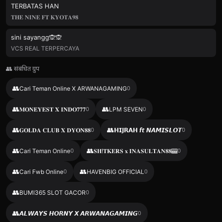
TERBATAS HAN
𝐓𝐇𝐄 𝐍𝐈𝐍𝐄 𝐅𝐓 𝐊𝐘𝐎𝐓𝐀𝟗𝟖
sini sayangg🙊🙊
VCS REAL TERPERCAYA
👥 संबंधित ग्रुप
👥
Cari Teman Online X ARWANAGAMING
0
👥
👥
𝐌𝐎𝐍𝐄𝐘𝐄𝐒𝐓 𝐗 𝐈𝐍𝐃𝐎𝟕𝟕𝟕
0
LPM SEVEN
0
👥
👥
𝐆𝐎𝐋𝐃𝐀 𝐂𝐋𝐔𝐁 𝐗 𝐃𝐘𝐎𝐍𝟖𝟖
0
𝗛𝗜𝗝𝗥𝗔𝗛 𝙛𝙩 𝙉𝘼𝙈𝙄𝙎𝙇𝙊𝙏
0
👥
👥
Cari Teman Online
0
𝐒𝐇!𝐓𝐊𝐄𝐑𝐒 𝐱 𝐈𝐍𝐀𝐒𝐔𝐋𝐓𝐀𝐍𝟖𝟖🎰
0
👥
👥
Cari Fwb Online
0
HAVENBIG OFFICIAL
0
👥
BUMI365 SLOT GACOR
0
👥
𝘼𝙇𝙒𝘼𝙔𝙎 𝙃𝙊𝙍𝙉𝙔 𝙓 𝘼𝙍𝙒𝘼𝙉𝘼𝙂𝘼𝙈𝙄𝙉𝙂
0