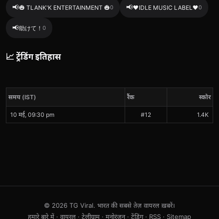
📢
📢
🎃 TLANK'K ENTERTAINMENT 🎃
0
🖤IDLE MUSIC LABEL🖤
0
📢
助けて！
0
📈 ट्रेंडिंग इतिहास
समय (IST)
रैंक
स्कोर
10 मई, 09:30 pm
#12
1.4K
© 2026 TG Viral. भारत की सबसे तेज़ वायरल ख़बरें।
हमारे बारे में
·
वायरल
·
टेलीग्राम
·
मनोरंजन
·
ट्रेंडिंग
·
RSS
·
Sitemap