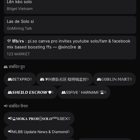
Lên kèo solo
Bitget Vietnam
Las de Solo si
GoMining Talk
💜 𝗹𝗳𝗯/𝗿𝘀 : pi.so canva pro invites youtube solo/fam & facebook
mix based boosting ffs — @xinc0re 🎀
123 MARKET
👥 संबंधित ग्रुप
👥
👥
👥
BETXPRO
0
🔰纠察队社区·聪明钱监控
0
𝔾𝕆𝔹𝕃𝕀ℕ 𝕄𝔸ℝ𝕋
0
👥
👥
𝙎𝙃𝙀𝙄𝙇𝘿 𝙀𝙎𝘾𝙍𝙊𝙒 🛡
0
55FIVE ' HARNAMI '🎴
0
📢 संबंधित चैनल
📢
🔮𝐌𝐎𝐊𝐀 𝐏𝐑𝐎𝐃||𝐒𝐎𝐋𝐎¹⁰⁰%Տᗴ᙭
0
📢
MLBB Update News & Diamond
0