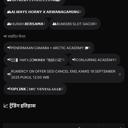
👥
𝘼𝙇𝙒𝘼𝙔𝙎 𝙃𝙊𝙍𝙉𝙔 𝙓 𝘼𝙍𝙒𝘼𝙉𝘼𝙂𝘼𝙈𝙄𝙉𝙂
0
👥
👥
HIJRAH 𝘽𝙀𝙍𝙎𝘼𝙈𝘼
0
BUMI365 SLOT GACOR
0
📢 संबंधित चैनल
📢
PENERIMAAN CAMABA • ARCTIC ACADEMY 🎓
0
📢
📢
▒▒▍Hell's [𝐸]𝕽𝐎𝐒𝐄𝐒 “地獄の花”
0
CONJURING ACADEMY
0
RUMERCY ON OFFER SESI CANCEL END, KAMIS 18 SEPTEMBER
📢
0
2025 PUKUL 12.00 WIB
📢
𝗢𝗣𝗟𝗜𝗡𝗞 | 𝐎𝐅𝐂 𝐕𝐄𝐍𝕯𝐀𝐋𝐀𝐒𝐀𝐑
0
📈 ट्रेंडिंग इतिहास