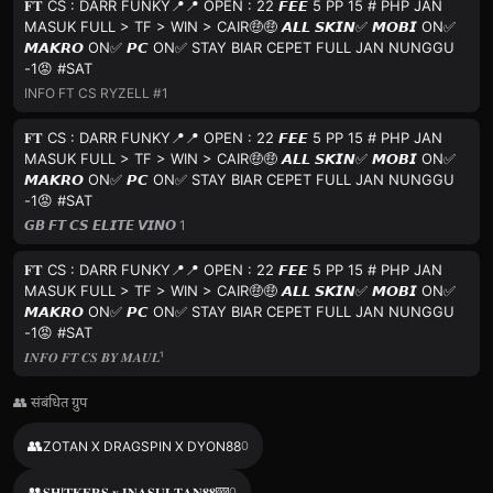
𝐅𝐓 CS : DARR FUNKY📍📍 OPEN : 22 𝙁𝙀𝙀 5 PP 15 # PHP JAN
MASUK FULL > TF > WIN > CAIR🤑🤑 𝘼𝙇𝙇 𝙎𝙆𝙄𝙉✅️ 𝙈𝙊𝘽𝙄 ON✅️
𝙈𝘼𝙆𝙍𝙊 ON✅️ 𝙋𝘾 ON✅️ STAY BIAR CEPET FULL JAN NUNGGU
-1😡 #SAT
INFO FT CS RYZELL #1
𝐅𝐓 CS : DARR FUNKY📍📍 OPEN : 22 𝙁𝙀𝙀 5 PP 15 # PHP JAN
MASUK FULL > TF > WIN > CAIR🤑🤑 𝘼𝙇𝙇 𝙎𝙆𝙄𝙉✅️ 𝙈𝙊𝘽𝙄 ON✅️
𝙈𝘼𝙆𝙍𝙊 ON✅️ 𝙋𝘾 ON✅️ STAY BIAR CEPET FULL JAN NUNGGU
-1😡 #SAT
𝙂𝘽 𝙁𝙏 𝘾𝙎 𝙀𝙇𝙄𝙏𝙀 𝙑𝙄𝙉𝙊 1
𝐅𝐓 CS : DARR FUNKY📍📍 OPEN : 22 𝙁𝙀𝙀 5 PP 15 # PHP JAN
MASUK FULL > TF > WIN > CAIR🤑🤑 𝘼𝙇𝙇 𝙎𝙆𝙄𝙉✅️ 𝙈𝙊𝘽𝙄 ON✅️
𝙈𝘼𝙆𝙍𝙊 ON✅️ 𝙋𝘾 ON✅️ STAY BIAR CEPET FULL JAN NUNGGU
-1😡 #SAT
𝑰𝑵𝑭𝑶 𝑭𝑻 𝑪𝑺 𝑩𝒀 𝑴𝑨𝑼𝑳¹
👥 संबंधित ग्रुप
👥
ZOTAN X DRAGSPIN X DYON88
0
👥
𝐒𝐇!𝐓𝐊𝐄𝐑𝐒 𝐱 𝐈𝐍𝐀𝐒𝐔𝐋𝐓𝐀𝐍𝟖𝟖🎰
0