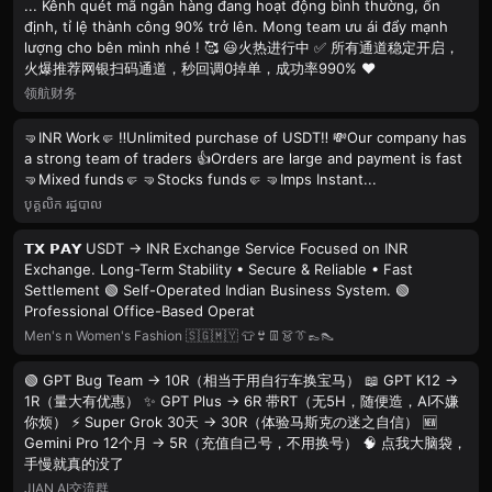
... Kênh quét mã ngân hàng đang hoạt động bình thường, ổn
định, tỉ lệ thành công 90% trở lên. Mong team ưu ái đẩy mạnh
lượng cho bên mình nhé ! 🥰 😃火热进行中 ✅ 所有通道稳定开启，
火爆推荐网银扫码通道，秒回调0掉单，成功率990% ❤️
领航财务
🤜INR Work🤛 ‼️Unlimited purchase of USDT‼️ 💸Our company has
a strong team of traders 👍Orders are large and payment is fast
🤜Mixed funds🤛 🤜Stocks funds🤛 🤜Imps Instant...
បុគ្គលិក រដ្ឋបាល
𝗧𝗫 𝗣𝗔𝗬 USDT → INR Exchange Service Focused on INR
Exchange. Long-Term Stability • Secure & Reliable • Fast
Settlement 🟢 Self-Operated Indian Business System. 🟢
Professional Office-Based Operat
Men's n Women's Fashion 🇸🇬🇲🇾 👕👙👖👗👔👞👠
🟢 GPT Bug Team → 10R（相当于用自行车换宝马） 📖 GPT K12 →
1R（量大有优惠） ✨ GPT Plus → 6R 带RT（无5H，随便造，AI不嫌
你烦） ⚡ Super Grok 30天 → 30R（体验马斯克の迷之自信） 🆕
Gemini Pro 12个月 → 5R（充值自己号，不用换号） 🧠 点我大脑袋，
手慢就真的没了
JIAN AI交流群