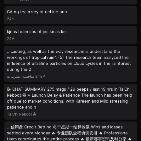
CA ng team s’ey ot del lue huh
24H
kjeas team sos ot jes kmas ke
24H
...casting, as well as the way researchers understand the
workings of tropical rain". (5) The research team analyzed the
influence of ultrafine particles on cloud cycles in the rainforest
during the 2
مناقشة |تسريبات STEP
📝 CHAT SUMMARY 275 msgs / 29 peeps / last 19 hrs in TaiChi
Reboot 🥋 ▸ Launch Delay & Patience The launch has been held
off due to market conditions, with Kareem and Milo stressing
patience and h
TaiChi Reboot 🥋
...信用盘 Credit Betting 每个星期一结算输赢 Wins and losses
settled every Monday 🔥 专业团队全程协调安排 🔥 Professional
team coordinates the entire process 🔥 最新赛事资讯及时分享 🔥