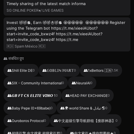
Timely sharing of the latest match informa
SG ONLINE POKER♠️/ LIVE GAMES
Invest 🤣🤣💲, Earn 🤣🤣📓🤣💲 🤩🤩🤩🤩🤩 🤩🤩🤩🤩🤩🤩 Register
using the Telegram bot https://t.me/xieeiAUbot?
start=invite_code_bxwz4f https://t.me/xieeiAUbot?
start=invite_code_bxwz4f https://t.me
🇲🇽 Spam México 🇲🇽
👥 संबंधित ग्रुप
👥
👥
👥
Shill Elite DE
0
𝔾𝕆𝔹𝕃𝕀ℕ 𝕄𝔸ℝ𝕋
0
1xBettors 🇮🇳
1.5K
👥
👥
SIX - Community International
0
NeuralAl
0
👥
👥
𝙂𝘽 𝙁𝙏 𝘾𝙎 𝙀𝙇𝙄𝙏𝙀 𝙑𝙄𝙉𝙊 1
0
HEAD PAY EXCHANGE
0
👥
👥
Baby Pepe (0x69babe)
0
🌍 world Share & تبادل 🌎
0
👥
👥
Ouroboros Protocol
0
中文超级引擎导航群组【搜群神器】
0
👥
👥
超级引擎 中文搜索 超级索引群
0
中文索引🔥搜你想要的🔥
0