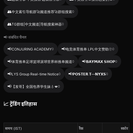
👥
中文索引导航群🚀频道推荐🚀群组搜索
0
👥
TG群组|中文频道|导航搜索神器
0
📢 संबंधित चैनल
📢
📢
CONJURING ACADEMY
0
电竞体育推单 LPL中文赞助🫥
0
📢
📢
体育推单足球篮球滚球世界杯推单频道
0
𝗕𝗔𝗬𝗠𝗔𝗫 𝗦𝗛𝗢𝗣
0
📢
📢
LYS Group Real-time Notice
0
𝗣𝗢𝗦𝗧𝗘𝗥 𝗧—𝗡𝗬𝗫𝗦
0
📢
【发哥】全国包养学生妹💧💋
0
📈 ट्रेंडिंग इतिहास
समय (IST)
रैंक
स्कोर