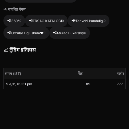
📢 संबंधित चैनल
📢
📢
📢
360°
0
ERSAG KATALOGI
0
Tarixchi kundaligi
0
📢
📢
Orzular Og'ushida❤️
0
Murad Buxarskiy
0
📈 ट्रेंडिंग इतिहास
समय (IST)
रैंक
स्कोर
5 जुल॰, 09:31 pm
#9
777