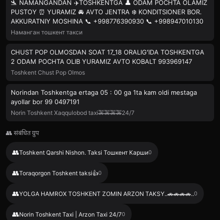
🛬 NAMANGANDAN ✈️TOSHKENTGA 👤 ODAM POCHTA OLAMIZ
PUSTOY ⏰ YURAMIZ 🚘 AVTO JENTRA ❄️ KONDITSIONER BOR.
AKKURATNIY MOSHINA 📞 +998776390930 📞 +998947010130
Наманган тошкент такси
CHUST POP OLMOSDAN SOAT 17_18 ORALIGʻIDA TOSHKENTGA
2 ODAM POCHTA OLIB YURAMIZ AVTO KOBALT 993969147
Toshkent Chust Pop Olmos
Norindan Toshkentga ertaga 05 : 00 ga 1ta kam oldi mestaga
ayollar bor 99 0497191
Norin Toshkent Xaqqulobod taxi🚕🚕🚕🚕24/7
👥 संबंधित ग्रुप
👥
Toshkent Qarshi Nishon. Taksi Тошкент Карши
0
👥
Toraqorgon Toshkent taksi👍
0
👥
YOLGA HAMROX TOSHKENT ZOMIN ARZON TAKSY..🚗🚗🚗🚗..
0
👥
Norin Toshkent Taxi | Arzon Taxi 24/7
0