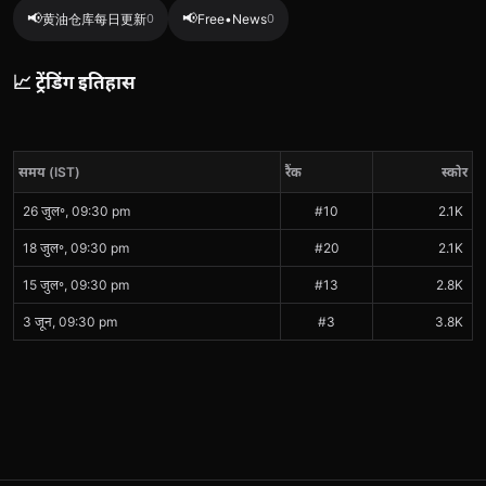
📢
📢
黄油仓库每日更新
0
Free•News
0
📈 ट्रेंडिंग इतिहास
समय (IST)
रैंक
स्कोर
26 जुल॰, 09:30 pm
#10
2.1K
18 जुल॰, 09:30 pm
#20
2.1K
15 जुल॰, 09:30 pm
#13
2.8K
3 जून, 09:30 pm
#3
3.8K