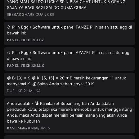
YANG MAU SALDO LUCKY SPIN BISA CHAT UNTUK 5 ORANG
SAJA YA BAGI BAGI SALDO CUMA CUMA
‼️BEBAS SHARE CUAN 08‼️
🥚 Pilih Egg / Software untuk panel FANZZ Pilih salah satu egg di
bawah ini:
𝐏𝐀𝐍𝐄𝐋 𝐅𝐑𝐄𝐄 𝐑𝐄𝐋𝐋𝐙
🥚 Pilih Egg / Software untuk panel AZAZEL Pilih salah satu egg
di bawah ini:
𝐏𝐀𝐍𝐄𝐋 𝐅𝐑𝐄𝐄 𝐑𝐄𝐋𝐋𝐙
🔵 B: [9] = 9 🔵 K: [5, 15] = 20 🐠B masih kekurangan 11 untuk
menyamai K. 💰 Saldo Anda seharusnya: 29 K
DUEL KB 2+ MILKA
Anda adalah - 💣 Kamikaze! Sepanjang hari Anda adalah
penduduk kota, tetapi jika mereka mencoba untuk menggantung
Anda, maka Anda dapat memilih pemain mana yang akan Anda
bawa ke kuburan
𝐁𝐀𝐒𝐄 𝐌𝐚𝐟𝐢𝐚 #Mati/Hidup