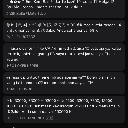
...��� 7. 9nd Kent 8. 𝐜 9. Jordie kazē 10. putra 11. Helga 12.
Call Me Jordan 1 menit. tersisa untuk tidur
𝐁𝐀𝐒𝐄 𝐌𝐚𝐟𝐢𝐚 #Mati/Hidup
🔵 K: [18, 4] = 22 🔵 B: [5, 17, 7, 7] = 36 🐠K masih kekurangan 14
untuk menyamai B. 💰 Saldo Anda seharusnya: 58 K
DUEL 2+ USTADZ
... bisa dicantumin ke CV / di linkedin ⏳ Sisa 10 seat aja ya. Kalau
tertarik, boleh langsung PC saya untuk opsi jadwalnya. Thank
you admin
INFO LOKER KEDIRI
#sifess cip untuk theme mb ada apa aja ya?? boleh bisikin ch
yang isi theme mb?? mohon bantuannya yaa. TIA
KOMSET KINCII
⭐️ b: 30000, 63000 = 93000 ⭐️ k: 4300, 33000, 7300, 13000,
10000 = 67600 🐠k masih kekurangan 25400 untuk menyamai b.
💰 Saldo Anda seharusnya: 160600 K
DUEL 300+ 1M 9D NUT 🇰🇷