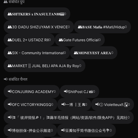
👥 संबंधित ग्रुप
👥
𝐒𝐇!𝐓𝐊𝐄𝐑𝐒 𝐱 𝐈𝐍𝐀𝐒𝐔𝐋𝐓𝐀𝐍𝟖𝟖🎰
0
👥
👥
3D DADU SHIZUYAMI X VENICE
0
𝐁𝐀𝐒𝐄 𝐌𝐚𝐟𝐢𝐚 #Mati/Hidup
0
👥
👥
DUEL 2+ USTADZ RII
0
Gate Futures Official
0
👥
👥
SIX - Community International
0
𝐌𝐎𝐍𝐄𝐘𝐄𝐒𝐓 𝐀𝐑𝐄𝐀
0
👥
MARKET || JUAL BELI APA AJA By Roy
0
📢 संबंधित चैनल
📢
📢
CONJURING ACADEMY
0
ShitPost CJ 📸
0
📢
📢
📢
OFC VICTORYKINGSQ
0
一博 ┃王 𝗥
0
ⓘ Violetteux!!.🂱
0
📢
🎏「 彼岸情报🔎！」🎏薅羊毛情报（网站/资源/软件/限免APP）见闻社
0
📢
📢
博创担保-押金公示频道
0
豆瓣知乎简书微信公众号💐
0