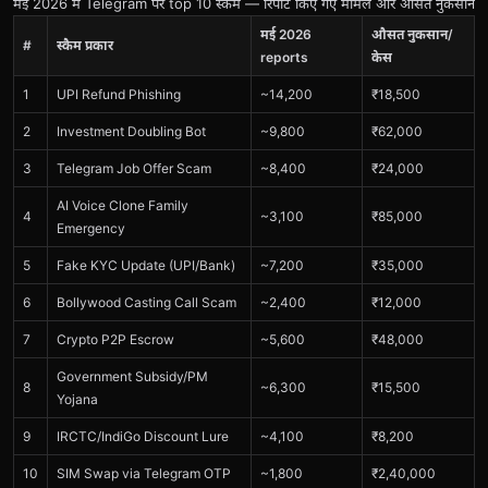
मई 2026 में Telegram पर top 10 स्कैम — रिपोर्ट किए गए मामले और औसत नुकसान
मई 2026
औसत नुकसान/
#
स्कैम प्रकार
reports
केस
1
UPI Refund Phishing
~14,200
₹18,500
2
Investment Doubling Bot
~9,800
₹62,000
3
Telegram Job Offer Scam
~8,400
₹24,000
AI Voice Clone Family
4
~3,100
₹85,000
Emergency
5
Fake KYC Update (UPI/Bank)
~7,200
₹35,000
6
Bollywood Casting Call Scam
~2,400
₹12,000
7
Crypto P2P Escrow
~5,600
₹48,000
Government Subsidy/PM
8
~6,300
₹15,500
Yojana
9
IRCTC/IndiGo Discount Lure
~4,100
₹8,200
10
SIM Swap via Telegram OTP
~1,800
₹2,40,000